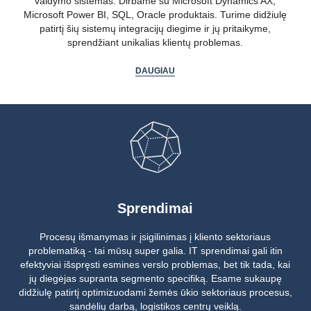
valdymo sistemas. Dirbame su Microsoft Dynamics AX,
Microsoft Power BI, SQL, Oracle produktais. Turime didžiulę
patirtį šių sistemų integracijų diegime ir jų pritaikyme,
sprendžiant unikalias klientų problemas.
DAUGIAU
Sprendimai
Procesų išmanymas ir įsigilinimas į kliento sektoriaus
problematiką - tai mūsų super galia. IT sprendimai gali itin
efektyviai išspręsti esmines verslo problemas, bet tik tada, kai
jų diegėjas supranta segmento specifiką. Esame sukaupę
didžiulę patirtį optimizuodami žemės ūkio sektoriaus procesus,
sandėlių darbą, logistikos centrų veiklą.