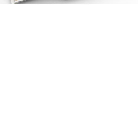
VISI SPRENDIMAI
ATSILIEPIMAI
Ypatingai įžvalgiai ir kokybiškai sukonfigūruotas pardavimų
ataskaitos modulio patobulinimas. Tai mūsų komandos seniai
lauktas įrankis, kuriame patogiai ir aiškiai matosi aktualūs
duomenys, leidžiantys vertinti situaciją tiek kliento viduje, tiek
tipuose ir pan. Puikiai atliktas analitiko darbas!